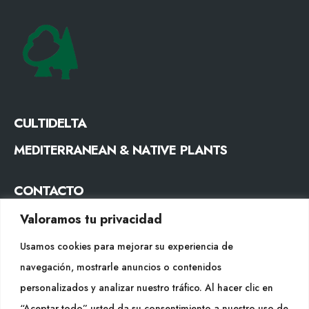
CULTIDELTA
MEDITERRANEAN & NATIVE PLANTS
CONTACTO
Tel. +34 977053013
Valoramos tu privacidad
info@cultidelta.com
Usamos cookies para mejorar su experiencia de
navegación, mostrarle anuncios o contenidos
SÍGUENOS
personalizados y analizar nuestro tráfico. Al hacer clic en
“Aceptar todo” usted da su consentimiento a nuestro uso de