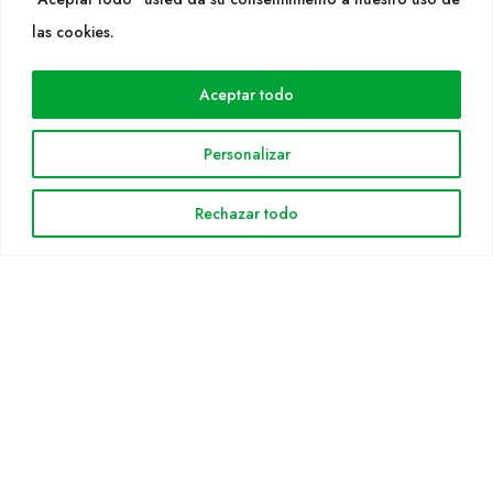
WEB
las cookies.
Cultidelta
Aceptar todo
Áreas de trabajo
Especies
Personalizar
Solicitud Catálogo
Noticias
Rechazar todo
INFORMACIÓN LEGAL
Aviso legal
Política de privacidad
Política de cookies
Mapa web