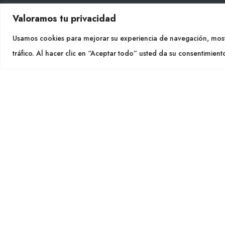
Valoramos tu privacidad
CON
Usamos cookies para mejorar su experiencia de navegación, most
Tel. +
tráfico. Al hacer clic en “Aceptar todo” usted da su consentimient
info@cu
SÍGU
CULTIDELTA
MEDITERRANEAN & NATIVE
PLANTS
Cultidelt