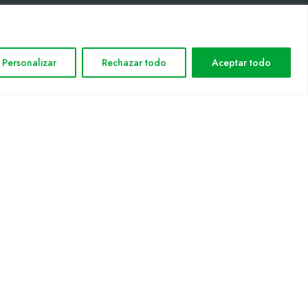
INFORMACIÓN LEGAL
Personalizar
Rechazar todo
Aceptar todo
Aviso legal
Política de privacidad
Política de cookies
Mapa web
nformática