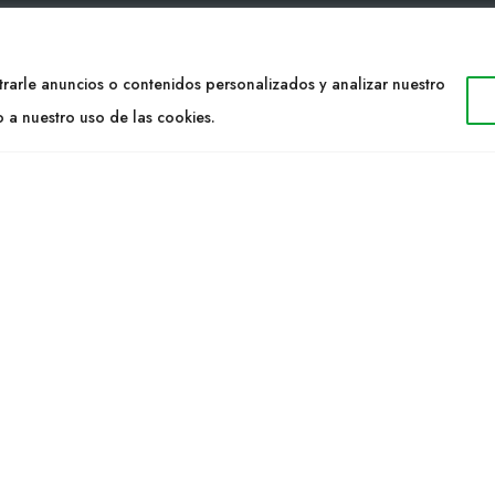
TACTO
WEB
rarle anuncios o contenidos personalizados y analizar nuestro
34 977053013
Cultidelta
o a nuestro uso de las cookies.
ltidelta.com
Áreas de trabajo
Especies
ENOS
Solicitud Catálogo
Noticias
a S.L. © 2023 Todos los derechos reservados. | Diseño Web: Hitech I