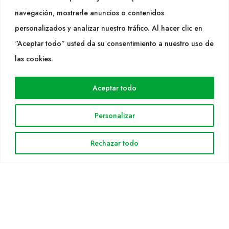
info@cultidelta.com
navegación, mostrarle anuncios o contenidos
personalizados y analizar nuestro tráfico. Al hacer clic en
SÍGUENOS
“Aceptar todo” usted da su consentimiento a nuestro uso de
las cookies.
WEB
Aceptar todo
Cultidelta
Áreas de trabajo
Personalizar
Especies
Solicitud Catálogo
Rechazar todo
Noticias
INFORMACIÓN LEGAL
Aviso legal
Política de privacidad