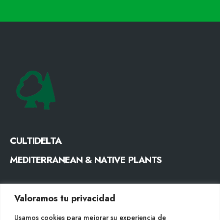
CULTIDELTA
MEDITERRANEAN & NATIVE PLANTS
CONTACTO
Valoramos tu privacidad
Tel. +34 977053013
Usamos cookies para mejorar su experiencia de