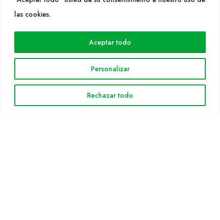
WEB
las cookies.
Cultidelta
Aceptar todo
Áreas de trabajo
Especies
Personalizar
Solicitud Catálogo
Noticias
Rechazar todo
INFORMACIÓN LEGAL
Aviso legal
Política de privacidad
Política de cookies
Mapa web