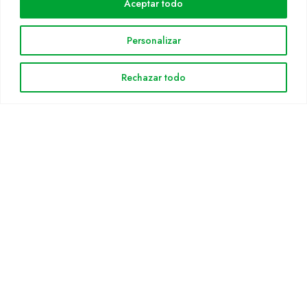
Aceptar todo
Especies
Solicitud Catálogo
Personalizar
Noticias
Rechazar todo
INFORMACIÓN LEGAL
Aviso legal
Política de privacidad
Política de cookies
Mapa web
Cultidelta S.L. © 2023 Todos los derechos reservados. |