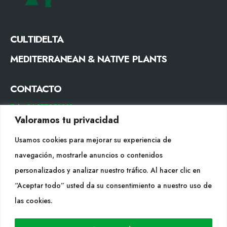
CULTIDELTA
MEDITERRANEAN & NATIVE PLANTS
CONTACTO
Tel. +34 977053013
Valoramos tu privacidad
info@cultidelta.com
Usamos cookies para mejorar su experiencia de
SÍGUENOS
navegación, mostrarle anuncios o contenidos
personalizados y analizar nuestro tráfico. Al hacer clic en
“Aceptar todo” usted da su consentimiento a nuestro uso de
WEB
las cookies.
Cultidelta
Áreas de trabajo