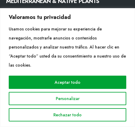
MEDITERRANEAN & NATIVE PLANTS
Valoramos tu privacidad
CONTACTO
Usamos cookies para mejorar su experiencia de
Tel. +34 977053013
navegación, mostrarle anuncios o contenidos
info@cultidelta.com
personalizados y analizar nuestro tráfico. Al hacer clic en
SÍGUENOS
“Aceptar todo” usted da su consentimiento a nuestro uso de
las cookies.
WEB
Aceptar todo
Cultidelta
Personalizar
Áreas de trabajo
Especies
Rechazar todo
Solicitud Catálogo
Noticias