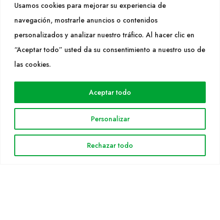
Usamos cookies para mejorar su experiencia de
info@cultidelta.com
navegación, mostrarle anuncios o contenidos
personalizados y analizar nuestro tráfico. Al hacer clic en
SÍGUENOS
“Aceptar todo” usted da su consentimiento a nuestro uso de
las cookies.
WEB
Aceptar todo
Cultidelta
Áreas de trabajo
Personalizar
Especies
Solicitud Catálogo
Rechazar todo
Noticias
INFORMACIÓN LEGAL
Aviso legal
Política de privacidad