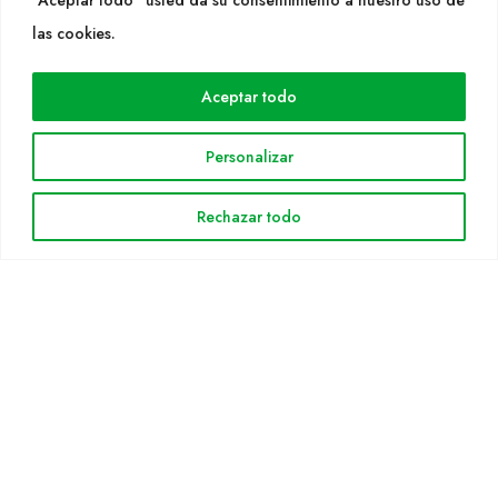
WEB
las cookies.
Cultidelta
Aceptar todo
Áreas de trabajo
Especies
Personalizar
Solicitud Catálogo
Noticias
Rechazar todo
INFORMACIÓN LEGAL
Aviso legal
Política de privacidad
Política de cookies
Mapa web