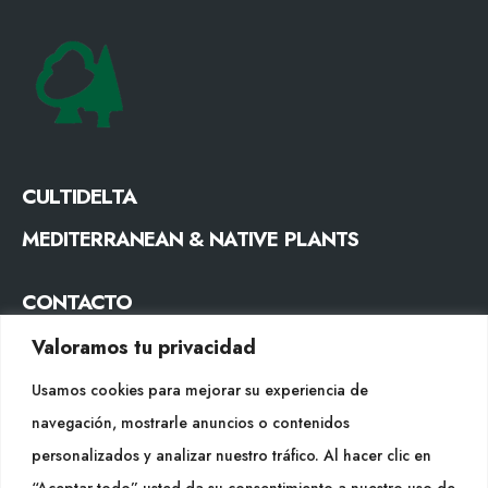
CULTIDELTA
MEDITERRANEAN & NATIVE PLANTS
CONTACTO
Tel. +34 977053013
Valoramos tu privacidad
info@cultidelta.com
Usamos cookies para mejorar su experiencia de
navegación, mostrarle anuncios o contenidos
SÍGUENOS
personalizados y analizar nuestro tráfico. Al hacer clic en
“Aceptar todo” usted da su consentimiento a nuestro uso de