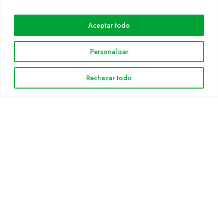
Cultidelta
Aceptar todo
Áreas de trabajo
Especies
Personalizar
Solicitud Catálogo
Noticias
Rechazar todo
INFORMACIÓN LEGAL
Aviso legal
Política de privacidad
Política de cookies
Mapa web