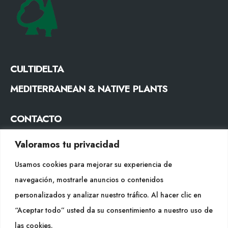
CULTIDELTA
MEDITERRANEAN & NATIVE PLANTS
CONTACTO
Tel. +34 977053013
Valoramos tu privacidad
info@cultidelta.com
Usamos cookies para mejorar su experiencia de
SÍGUENOS
navegación, mostrarle anuncios o contenidos
personalizados y analizar nuestro tráfico. Al hacer clic en
“Aceptar todo” usted da su consentimiento a nuestro uso de
WEB
las cookies.