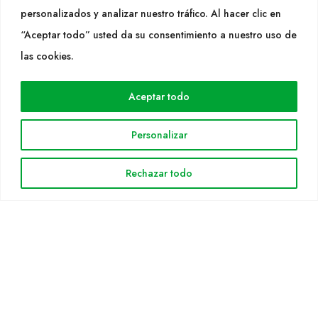
SÍGUENOS
personalizados y analizar nuestro tráfico. Al hacer clic en
“Aceptar todo” usted da su consentimiento a nuestro uso de
las cookies.
WEB
Cultidelta
Aceptar todo
Áreas de trabajo
Personalizar
Especies
Solicitud Catálogo
Rechazar todo
Noticias
INFORMACIÓN LEGAL
Aviso legal
Política de privacidad
Política de cookies
Mapa web