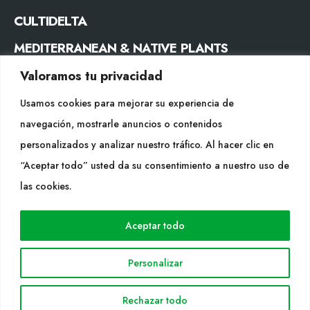
CULTIDELTA
MEDITERRANEAN & NATIVE PLANTS
Valoramos tu privacidad
CONTACTO
Usamos cookies para mejorar su experiencia de
Tel. +34 977053013
navegación, mostrarle anuncios o contenidos
info@cultidelta.com
personalizados y analizar nuestro tráfico. Al hacer clic en
“Aceptar todo” usted da su consentimiento a nuestro uso de
SÍGUENOS
las cookies.
Aceptar todo
WEB
Cultidelta
Personalizar
Áreas de trabajo
Especies
Rechazar todo