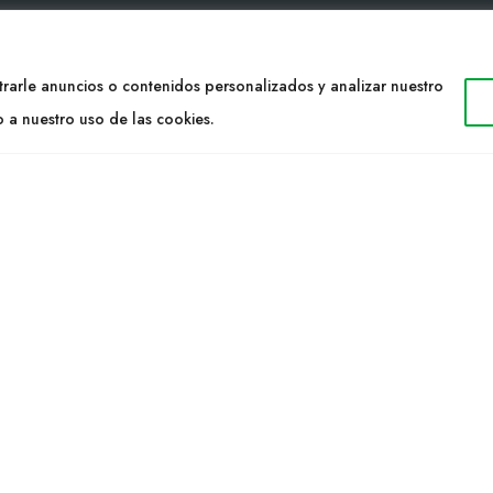
TACTO
WEB
rarle anuncios o contenidos personalizados y analizar nuestro
34 977053013
Cultidelta
o a nuestro uso de las cookies.
ltidelta.com
Áreas de trabajo
Especies
ENOS
Solicitud Catálogo
Noticias
a S.L. © 2023 Todos los derechos reservados. | Diseño Web: Hitech I