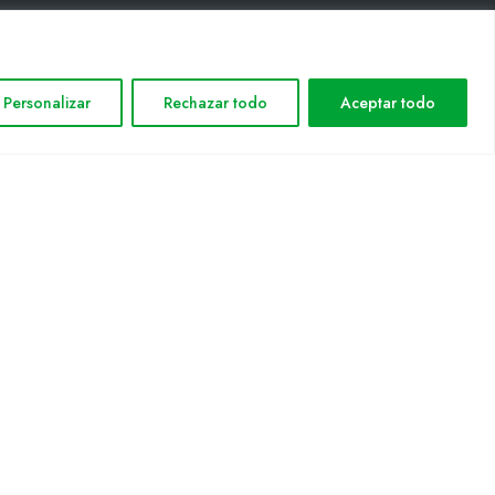
INFORMACIÓN LEGAL
Personalizar
Rechazar todo
Aceptar todo
Aviso legal
Política de privacidad
Política de cookies
Mapa web
nformática