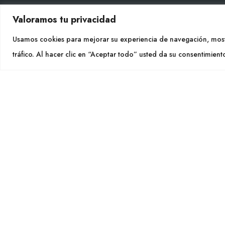
Valoramos tu privacidad
CON
Usamos cookies para mejorar su experiencia de navegación, most
Tel. +
tráfico. Al hacer clic en “Aceptar todo” usted da su consentimient
info@cu
SÍGU
CULTIDELTA
MEDITERRANEAN & NATIVE
PLANTS
Cultidelt