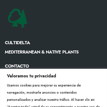
CULTIDELTA
MEDITERRANEAN & NATIVE PLANTS
CONTACTO
Tel. +34 977053013
Valoramos tu privacidad
info@cultidelta.com
Usamos cookies para mejorar su experiencia de
navegación, mostrarle anuncios o contenidos
SÍGUENOS
personalizados y analizar nuestro tráfico. Al hacer clic en
“Aceptar todo” usted da su consentimiento a nuestro uso de