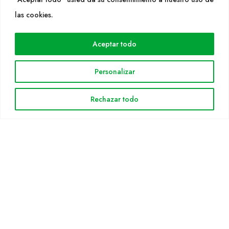
WEB
las cookies.
Cultidelta
Aceptar todo
Áreas de trabajo
Especies
Personalizar
Solicitud Catálogo
Noticias
Rechazar todo
INFORMACIÓN LEGAL
Aviso legal
Política de privacidad
Política de cookies
Mapa web