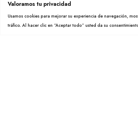
Valoramos tu privacidad
CON
Usamos cookies para mejorar su experiencia de navegación, most
Tel. +
tráfico. Al hacer clic en “Aceptar todo” usted da su consentimient
info@cu
SÍGU
CULTIDELTA
MEDITERRANEAN & NATIVE
PLANTS
Cultidelt