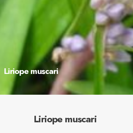
Liriope muscari
Liriope muscari