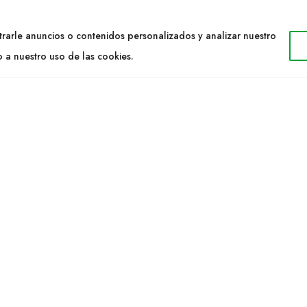
TACTO
WEB
rarle anuncios o contenidos personalizados y analizar nuestro
34 977053013
Cultidelta
o a nuestro uso de las cookies.
ltidelta.com
Áreas de trabajo
Especies
ENOS
Solicitud Catálogo
Noticias
a S.L. © 2023 Todos los derechos reservados. | Diseño Web: Hitech I