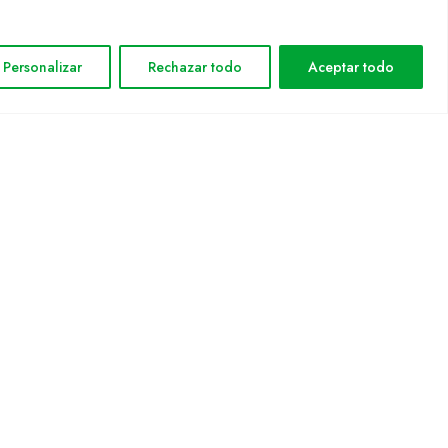
INFORMACIÓN LEGAL
Personalizar
Rechazar todo
Aceptar todo
Aviso legal
Política de privacidad
Política de cookies
Mapa web
nformática