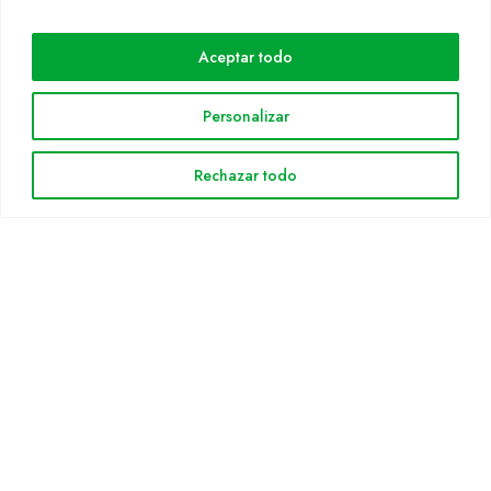
Cultidelta
Aceptar todo
Áreas de trabajo
Especies
Personalizar
Solicitud Catálogo
Noticias
Rechazar todo
INFORMACIÓN LEGAL
Aviso legal
Política de privacidad
Política de cookies
Mapa web