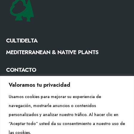
CULTIDELTA
MEDITERRANEAN & NATIVE PLANTS
CONTACTO
Tel. +34 977053013
Valoramos tu privacidad
info@cultidelta.com
Usamos cookies para mejorar su experiencia de
SÍGUENOS
navegación, mostrarle anuncios o contenidos
personalizados y analizar nuestro tráfico. Al hacer clic en
“Aceptar todo” usted da su consentimiento a nuestro uso de
WEB
las cookies.