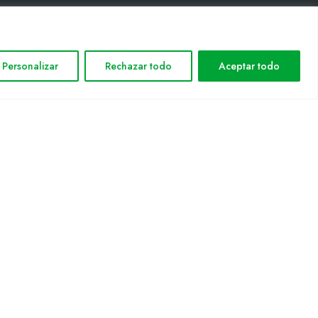
INFORMACIÓN LEGAL
Personalizar
Rechazar todo
Aceptar todo
Aviso legal
Política de privacidad
Política de cookies
Mapa web
nformática