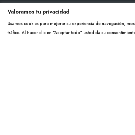
Valoramos tu privacidad
CON
Usamos cookies para mejorar su experiencia de navegación, most
Tel. +
tráfico. Al hacer clic en “Aceptar todo” usted da su consentimient
info@cu
SÍGU
CULTIDELTA
MEDITERRANEAN & NATIVE
PLANTS
Cultidelt