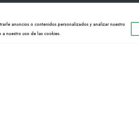
TACTO
WEB
rarle anuncios o contenidos personalizados y analizar nuestro
34 977053013
Cultidelta
o a nuestro uso de las cookies.
ltidelta.com
Áreas de trabajo
Especies
ENOS
Solicitud Catálogo
Noticias
a S.L. © 2023 Todos los derechos reservados. | Diseño Web: Hitech I