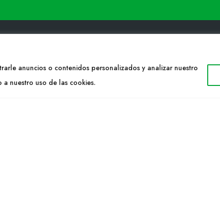
rarle anuncios o contenidos personalizados y analizar nuestro
TACTO
WEB
o a nuestro uso de las cookies.
34 977053013
Cultidelta
ltidelta.com
Áreas de trabajo
Especies
ENOS
Solicitud Catálogo
Noticias