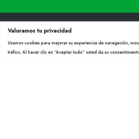
Valoramos tu privacidad
Usamos cookies para mejorar su experiencia de navegación, most
CON
tráfico. Al hacer clic en “Aceptar todo” usted da su consentimient
Tel. +
info@cu
SÍGU
CULTIDELTA
MEDITERRANEAN & NATIVE
PLANTS