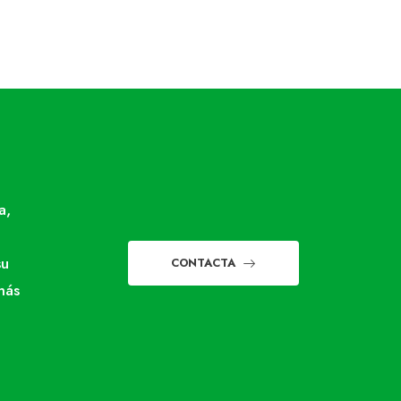
a,
su
CONTACTA
más