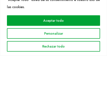
WEB
las cookies.
Cultidelta
Aceptar todo
Áreas de trabajo
Especies
Personalizar
Solicitud Catálogo
Noticias
Rechazar todo
INFORMACIÓN LEGAL
Aviso legal
Política de privacidad
Política de cookies
Mapa web