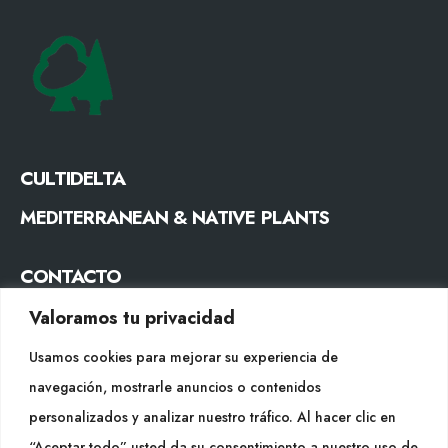
CULTIDELTA
MEDITERRANEAN & NATIVE PLANTS
CONTACTO
Tel. +34 977053013
Valoramos tu privacidad
info@cultidelta.com
Usamos cookies para mejorar su experiencia de
navegación, mostrarle anuncios o contenidos
SÍGUENOS
personalizados y analizar nuestro tráfico. Al hacer clic en
“Aceptar todo” usted da su consentimiento a nuestro uso de