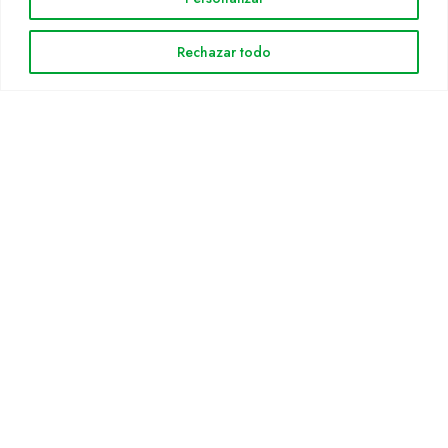
Cultidelta
Áreas de trabajo
Rechazar todo
Especies
Solicitud Catálogo
Noticias
INFORMACIÓN LEGAL
Aviso legal
Política de privacidad
Política de cookies
Mapa web