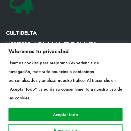
CULTIDELTA
MEDITERRANEAN & NATIVE PLANTS
Valoramos tu privacidad
CONTACTO
Usamos cookies para mejorar su experiencia de
navegación, mostrarle anuncios o contenidos
Tel. +34 977053013
personalizados y analizar nuestro tráfico. Al hacer clic en
info@cultidelta.com
“Aceptar todo” usted da su consentimiento a nuestro uso de
SÍGUENOS
las cookies.
Aceptar todo
WEB
Personalizar