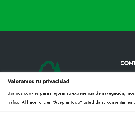
CON
Tel. +
Valoramos tu privacidad
info@cu
Usamos cookies para mejorar su experiencia de navegación, most
SÍGU
tráfico. Al hacer clic en “Aceptar todo” usted da su consentimient
CULTIDELTA
MEDITERRANEAN & NATIVE
PLANTS