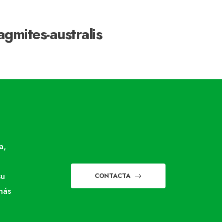
agmites-australis
a,
su
CONTACTA
más