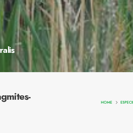
ralis
agmites-
HOME
ESPECI