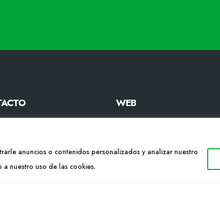
TACTO
WEB
34 977053013
Cultidelta
ltidelta.com
Áreas de trabajo
Especies
rarle anuncios o contenidos personalizados y analizar nuestro
ENOS
Solicitud Catálogo
o a nuestro uso de las cookies.
Noticias