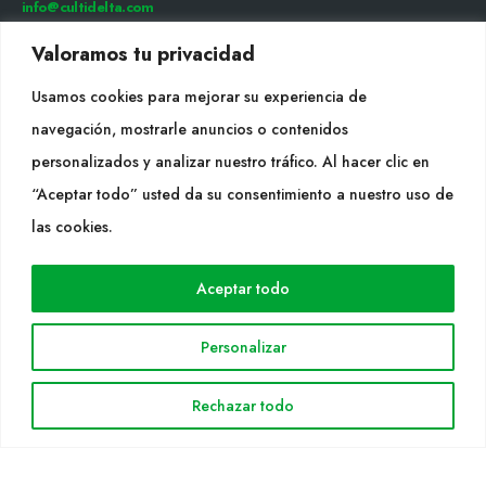
info@cultidelta.com
Valoramos tu privacidad
SÍGUENOS
Usamos cookies para mejorar su experiencia de
navegación, mostrarle anuncios o contenidos
WEB
personalizados y analizar nuestro tráfico. Al hacer clic en
“Aceptar todo” usted da su consentimiento a nuestro uso de
Cultidelta
las cookies.
Áreas de trabajo
Especies
Aceptar todo
Solicitud Catálogo
Noticias
Personalizar
INFORMACIÓN LEGAL
Rechazar todo
Aviso legal
Política de privacidad