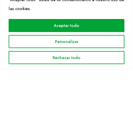
WEB
las cookies.
Cultidelta
Aceptar todo
Áreas de trabajo
Especies
Personalizar
Solicitud Catálogo
Noticias
Rechazar todo
INFORMACIÓN LEGAL
Aviso legal
Política de privacidad
Política de cookies
Mapa web