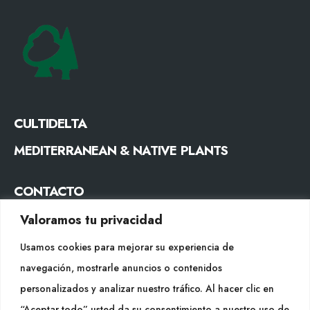
CULTIDELTA
MEDITERRANEAN & NATIVE PLANTS
CONTACTO
Tel. +34 977053013
Valoramos tu privacidad
info@cultidelta.com
Usamos cookies para mejorar su experiencia de
navegación, mostrarle anuncios o contenidos
SÍGUENOS
personalizados y analizar nuestro tráfico. Al hacer clic en
“Aceptar todo” usted da su consentimiento a nuestro uso de