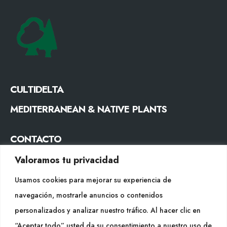
CULTIDELTA
MEDITERRANEAN & NATIVE PLANTS
CONTACTO
Tel. +34 977053013
Valoramos tu privacidad
info@cultidelta.com
Usamos cookies para mejorar su experiencia de
navegación, mostrarle anuncios o contenidos
SÍGUENOS
personalizados y analizar nuestro tráfico. Al hacer clic en
“Aceptar todo” usted da su consentimiento a nuestro uso de