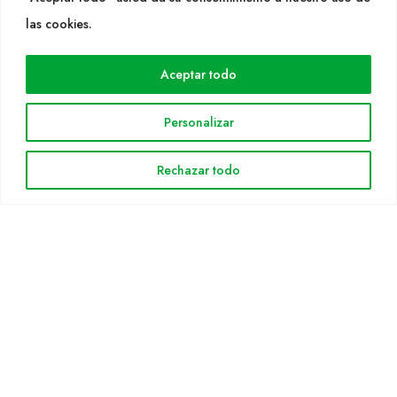
WEB
las cookies.
Cultidelta
Aceptar todo
Áreas de trabajo
Especies
Personalizar
Solicitud Catálogo
Noticias
Rechazar todo
INFORMACIÓN LEGAL
Aviso legal
Política de privacidad
Política de cookies
Mapa web