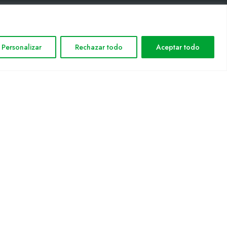
INFORMACIÓN LEGAL
Personalizar
Rechazar todo
Aceptar todo
Aviso legal
Política de privacidad
Política de cookies
Mapa web
nformática