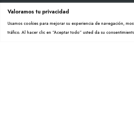
Valoramos tu privacidad
CON
Usamos cookies para mejorar su experiencia de navegación, most
Tel. +
tráfico. Al hacer clic en “Aceptar todo” usted da su consentimient
info@cu
SÍGU
CULTIDELTA
MEDITERRANEAN & NATIVE
PLANTS
Cultidelt