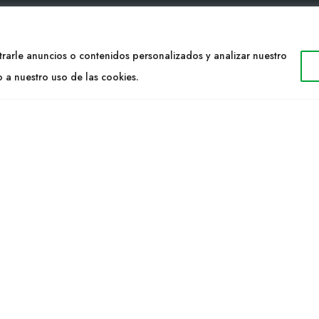
TACTO
WEB
rarle anuncios o contenidos personalizados y analizar nuestro
34 977053013
Cultidelta
o a nuestro uso de las cookies.
ltidelta.com
Áreas de trabajo
Especies
ENOS
Solicitud Catálogo
Noticias
a S.L. © 2023 Todos los derechos reservados. | Diseño Web: Hitech I