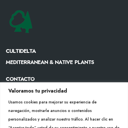
CULTIDELTA
MEDITERRANEAN & NATIVE PLANTS
CONTACTO
Tel. +34 977053013
Valoramos tu privacidad
info@cultidelta.com
Usamos cookies para mejorar su experiencia de
navegación, mostrarle anuncios o contenidos
SÍGUENOS
personalizados y analizar nuestro tráfico. Al hacer clic en
“Aceptar todo” usted da su consentimiento a nuestro uso de