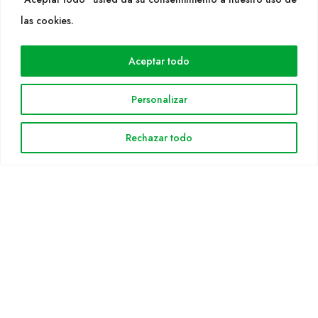
WEB
las cookies.
Cultidelta
Aceptar todo
Áreas de trabajo
Especies
Personalizar
Solicitud Catálogo
Noticias
Rechazar todo
INFORMACIÓN LEGAL
Aviso legal
Política de privacidad
Política de cookies
Mapa web