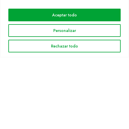
Cultidelta
Aceptar todo
Áreas de trabajo
Especies
Personalizar
Solicitud Catálogo
Noticias
Rechazar todo
INFORMACIÓN LEGAL
Aviso legal
Política de privacidad
Política de cookies
Mapa web