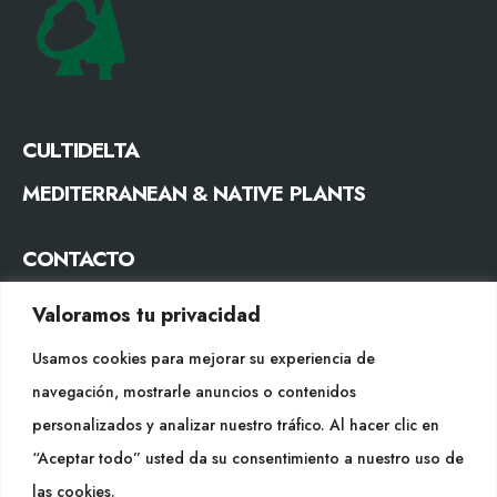
CULTIDELTA
MEDITERRANEAN & NATIVE PLANTS
CONTACTO
Tel. +34 977053013
Valoramos tu privacidad
info@cultidelta.com
Usamos cookies para mejorar su experiencia de
SÍGUENOS
navegación, mostrarle anuncios o contenidos
personalizados y analizar nuestro tráfico. Al hacer clic en
“Aceptar todo” usted da su consentimiento a nuestro uso de
WEB
las cookies.