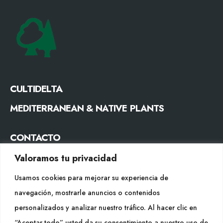
CULTIDELTA
MEDITERRANEAN & NATIVE PLANTS
CONTACTO
Tel. +34 977053013
Valoramos tu privacidad
info@cultidelta.com
Usamos cookies para mejorar su experiencia de
navegación, mostrarle anuncios o contenidos
SÍGUENOS
personalizados y analizar nuestro tráfico. Al hacer clic en
“Aceptar todo” usted da su consentimiento a nuestro uso de