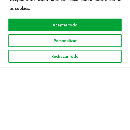
WEB
las cookies.
Cultidelta
Aceptar todo
Áreas de trabajo
Especies
Personalizar
Solicitud Catálogo
Noticias
Rechazar todo
INFORMACIÓN LEGAL
Aviso legal
Política de privacidad
Política de cookies
Mapa web