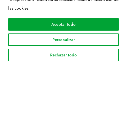
WEB
las cookies.
Cultidelta
Aceptar todo
Áreas de trabajo
Especies
Personalizar
Solicitud Catálogo
Noticias
Rechazar todo
INFORMACIÓN LEGAL
Aviso legal
Política de privacidad
Política de cookies
Mapa web