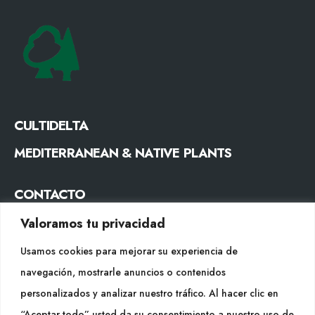
CULTIDELTA
MEDITERRANEAN & NATIVE PLANTS
CONTACTO
Tel. +34 977053013
Valoramos tu privacidad
info@cultidelta.com
Usamos cookies para mejorar su experiencia de
navegación, mostrarle anuncios o contenidos
SÍGUENOS
personalizados y analizar nuestro tráfico. Al hacer clic en
“Aceptar todo” usted da su consentimiento a nuestro uso de