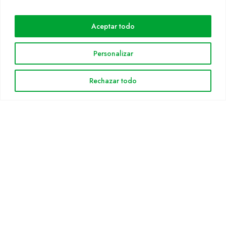
Cultidelta
Aceptar todo
Áreas de trabajo
Especies
Personalizar
Solicitud Catálogo
Noticias
Rechazar todo
INFORMACIÓN LEGAL
Aviso legal
Política de privacidad
Política de cookies
Mapa web