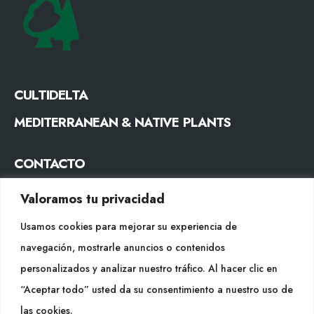
CULTIDELTA
MEDITERRANEAN & NATIVE PLANTS
CONTACTO
Tel. +34 977053013
Valoramos tu privacidad
info@cultidelta.com
Usamos cookies para mejorar su experiencia de
SÍGUENOS
navegación, mostrarle anuncios o contenidos
personalizados y analizar nuestro tráfico. Al hacer clic en
“Aceptar todo” usted da su consentimiento a nuestro uso de
WEB
las cookies.