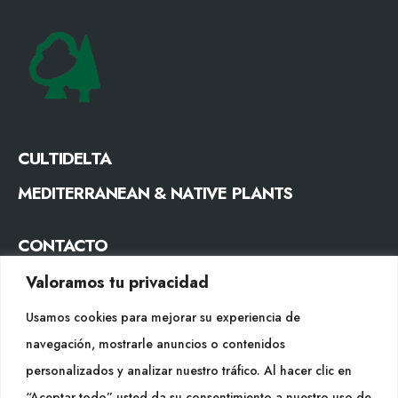
CULTIDELTA
MEDITERRANEAN & NATIVE PLANTS
CONTACTO
Tel. +34 977053013
Valoramos tu privacidad
info@cultidelta.com
Usamos cookies para mejorar su experiencia de
navegación, mostrarle anuncios o contenidos
SÍGUENOS
personalizados y analizar nuestro tráfico. Al hacer clic en
“Aceptar todo” usted da su consentimiento a nuestro uso de