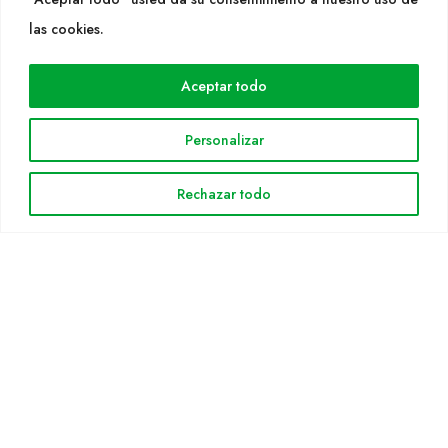
WEB
las cookies.
Cultidelta
Aceptar todo
Áreas de trabajo
Especies
Personalizar
Solicitud Catálogo
Noticias
Rechazar todo
INFORMACIÓN LEGAL
Aviso legal
Política de privacidad
Política de cookies
Mapa web