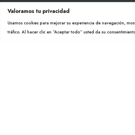
Valoramos tu privacidad
CON
Usamos cookies para mejorar su experiencia de navegación, most
Tel. +
tráfico. Al hacer clic en “Aceptar todo” usted da su consentimient
info@cu
SÍGU
CULTIDELTA
MEDITERRANEAN & NATIVE
PLANTS
Cultidelt