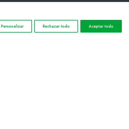
INFORMACIÓN LEGAL
Personalizar
Rechazar todo
Aceptar todo
Aviso legal
Política de privacidad
Política de cookies
Mapa web
nformática