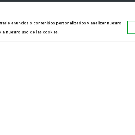
TACTO
WEB
rarle anuncios o contenidos personalizados y analizar nuestro
34 977053013
Cultidelta
o a nuestro uso de las cookies.
ltidelta.com
Áreas de trabajo
Especies
ENOS
Solicitud Catálogo
Noticias
a S.L. © 2023 Todos los derechos reservados. | Diseño Web: Hitech I