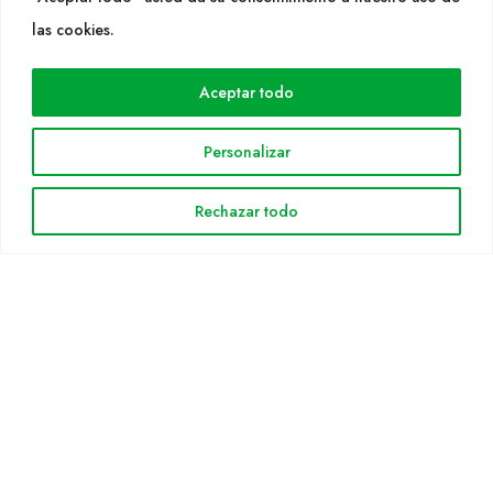
WEB
las cookies.
Cultidelta
Aceptar todo
Áreas de trabajo
Especies
Personalizar
Solicitud Catálogo
Noticias
Rechazar todo
INFORMACIÓN LEGAL
Aviso legal
Política de privacidad
Política de cookies
Mapa web