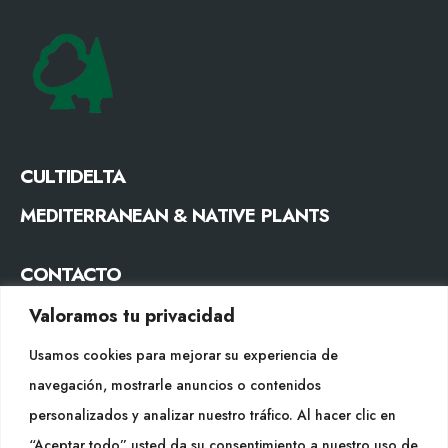
CULTIDELTA
MEDITERRANEAN & NATIVE PLANTS
CONTACTO
Tel. +34 977053013
Valoramos tu privacidad
info@cultidelta.com
Usamos cookies para mejorar su experiencia de
navegación, mostrarle anuncios o contenidos
SÍGUENOS
personalizados y analizar nuestro tráfico. Al hacer clic en
“Aceptar todo” usted da su consentimiento a nuestro uso de