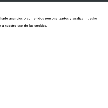
TACTO
WEB
rarle anuncios o contenidos personalizados y analizar nuestro
34 977053013
Cultidelta
o a nuestro uso de las cookies.
ltidelta.com
Áreas de trabajo
Especies
ENOS
Solicitud Catálogo
Noticias
a S.L. © 2023 Todos los derechos reservados. | Diseño Web: Hitech I