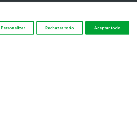
INFORMACIÓN LEGAL
Personalizar
Rechazar todo
Aceptar todo
Aviso legal
Política de privacidad
Política de cookies
Mapa web
nformática