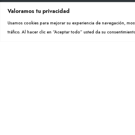
Valoramos tu privacidad
CON
Usamos cookies para mejorar su experiencia de navegación, most
Tel. +
tráfico. Al hacer clic en “Aceptar todo” usted da su consentimient
info@cu
SÍGU
CULTIDELTA
MEDITERRANEAN & NATIVE
PLANTS
Cultidelt