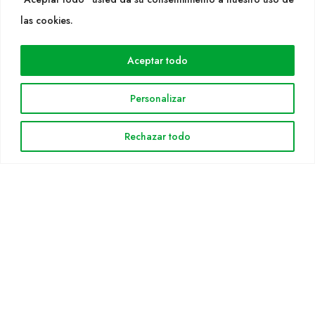
WEB
las cookies.
Cultidelta
Aceptar todo
Áreas de trabajo
Especies
Personalizar
Solicitud Catálogo
Noticias
Rechazar todo
INFORMACIÓN LEGAL
Aviso legal
Política de privacidad
Política de cookies
Mapa web