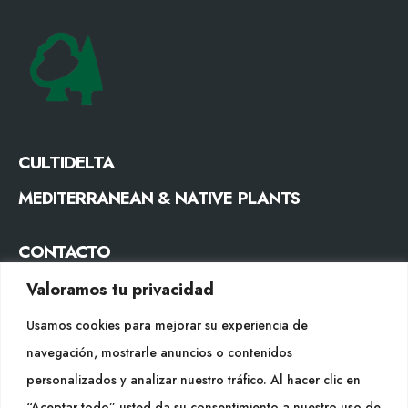
CULTIDELTA
MEDITERRANEAN & NATIVE PLANTS
CONTACTO
Tel. +34 977053013
Valoramos tu privacidad
info@cultidelta.com
Usamos cookies para mejorar su experiencia de
navegación, mostrarle anuncios o contenidos
SÍGUENOS
personalizados y analizar nuestro tráfico. Al hacer clic en
“Aceptar todo” usted da su consentimiento a nuestro uso de