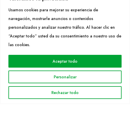
Tel. +34 977053013
Usamos cookies para mejorar su experiencia de
info@cultidelta.com
navegación, mostrarle anuncios o contenidos
personalizados y analizar nuestro tráfico. Al hacer clic en
SÍGUENOS
“Aceptar todo” usted da su consentimiento a nuestro uso de
las cookies.
WEB
Aceptar todo
Cultidelta
Áreas de trabajo
Personalizar
Especies
Solicitud Catálogo
Rechazar todo
Noticias
INFORMACIÓN LEGAL
Aviso legal