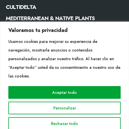
CULTIDELTA
MEDITERRANEAN & NATIVE PLANTS
Valoramos tu privacidad
CONTACTO
Usamos cookies para mejorar su experiencia de
Tel. +34 977053013
navegación, mostrarle anuncios o contenidos
info@cultidelta.com
personalizados y analizar nuestro tráfico. Al hacer clic en
“Aceptar todo” usted da su consentimiento a nuestro uso de
SÍGUENOS
las cookies.
WEB
Aceptar todo
Cultidelta
Personalizar
Áreas de trabajo
Especies
Rechazar todo