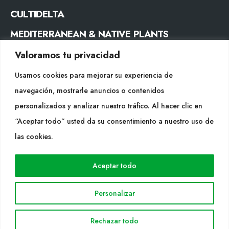
CULTIDELTA
MEDITERRANEAN & NATIVE PLANTS
Valoramos tu privacidad
CONTACTO
Usamos cookies para mejorar su experiencia de
Tel. +34 977053013
navegación, mostrarle anuncios o contenidos
info@cultidelta.com
personalizados y analizar nuestro tráfico. Al hacer clic en
“Aceptar todo” usted da su consentimiento a nuestro uso de
SÍGUENOS
las cookies.
WEB
Aceptar todo
Cultidelta
Personalizar
Áreas de trabajo
Especies
Rechazar todo