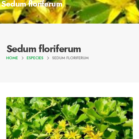
Sedum floriferum
Sedum floriferum
HOME
ESPECIES
SEDUM FLORIFERUM