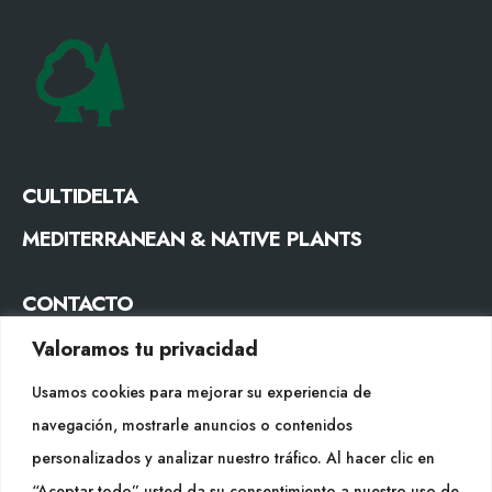
CULTIDELTA
MEDITERRANEAN & NATIVE PLANTS
CONTACTO
Tel. +34 977053013
Valoramos tu privacidad
info@cultidelta.com
Usamos cookies para mejorar su experiencia de
navegación, mostrarle anuncios o contenidos
SÍGUENOS
personalizados y analizar nuestro tráfico. Al hacer clic en
“Aceptar todo” usted da su consentimiento a nuestro uso de