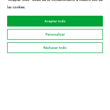
WEB
las cookies.
Cultidelta
Aceptar todo
Áreas de trabajo
Especies
Personalizar
Solicitud Catálogo
Noticias
Rechazar todo
INFORMACIÓN LEGAL
Aviso legal
Política de privacidad
Política de cookies
Mapa web