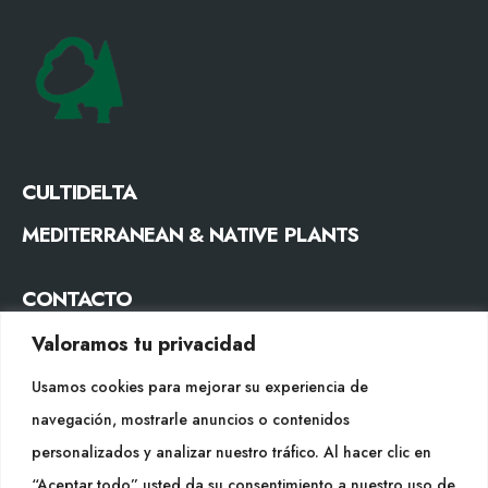
CULTIDELTA
MEDITERRANEAN & NATIVE PLANTS
CONTACTO
Tel. +34 977053013
Valoramos tu privacidad
info@cultidelta.com
Usamos cookies para mejorar su experiencia de
navegación, mostrarle anuncios o contenidos
SÍGUENOS
personalizados y analizar nuestro tráfico. Al hacer clic en
“Aceptar todo” usted da su consentimiento a nuestro uso de