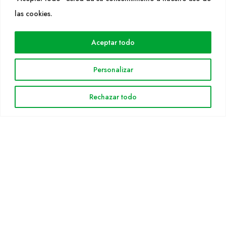
WEB
las cookies.
Cultidelta
Aceptar todo
Áreas de trabajo
Especies
Personalizar
Solicitud Catálogo
Noticias
Rechazar todo
INFORMACIÓN LEGAL
Aviso legal
Política de privacidad
Política de cookies
Mapa web