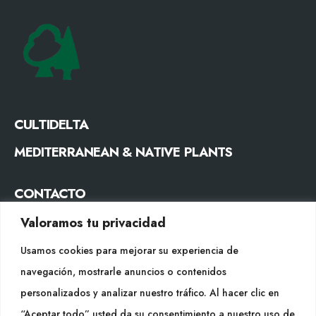
CULTIDELTA
MEDITERRANEAN & NATIVE PLANTS
CONTACTO
Tel. +34 977053013
Valoramos tu privacidad
info@cultidelta.com
Usamos cookies para mejorar su experiencia de
navegación, mostrarle anuncios o contenidos
SÍGUENOS
personalizados y analizar nuestro tráfico. Al hacer clic en
“Aceptar todo” usted da su consentimiento a nuestro uso de