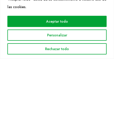
WEB
las cookies.
Cultidelta
Aceptar todo
Áreas de trabajo
Especies
Personalizar
Solicitud Catálogo
Noticias
Rechazar todo
INFORMACIÓN LEGAL
Aviso legal
Política de privacidad
Política de cookies
Mapa web