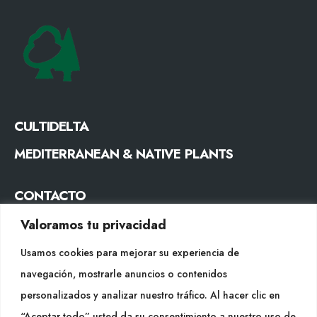
CULTIDELTA
MEDITERRANEAN & NATIVE PLANTS
CONTACTO
Tel. +34 977053013
Valoramos tu privacidad
info@cultidelta.com
Usamos cookies para mejorar su experiencia de
navegación, mostrarle anuncios o contenidos
SÍGUENOS
personalizados y analizar nuestro tráfico. Al hacer clic en
“Aceptar todo” usted da su consentimiento a nuestro uso de