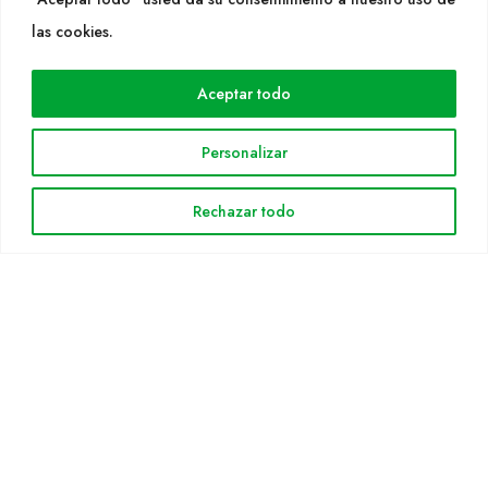
WEB
las cookies.
Cultidelta
Aceptar todo
Áreas de trabajo
Especies
Personalizar
Solicitud Catálogo
Noticias
Rechazar todo
INFORMACIÓN LEGAL
Aviso legal
Política de privacidad
Política de cookies
Mapa web