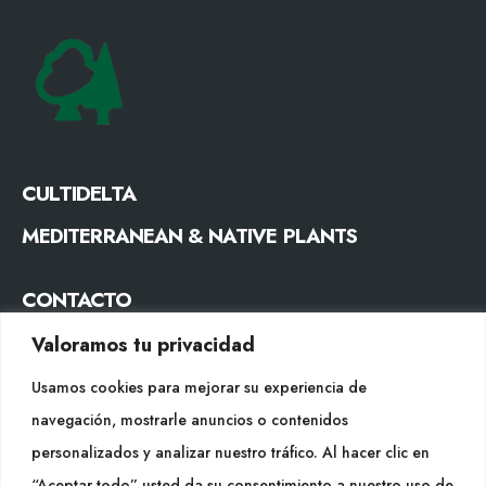
CULTIDELTA
MEDITERRANEAN & NATIVE PLANTS
CONTACTO
Tel. +34 977053013
Valoramos tu privacidad
info@cultidelta.com
Usamos cookies para mejorar su experiencia de
navegación, mostrarle anuncios o contenidos
SÍGUENOS
personalizados y analizar nuestro tráfico. Al hacer clic en
“Aceptar todo” usted da su consentimiento a nuestro uso de