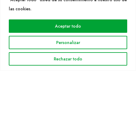
WEB
las cookies.
Cultidelta
Aceptar todo
Áreas de trabajo
Especies
Personalizar
Solicitud Catálogo
Noticias
Rechazar todo
INFORMACIÓN LEGAL
Aviso legal
Política de privacidad
Política de cookies
Mapa web