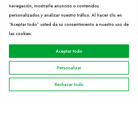
navegación, mostrarle anuncios o contenidos
SÍGUENOS
personalizados y analizar nuestro tráfico. Al hacer clic en
“Aceptar todo” usted da su consentimiento a nuestro uso de
las cookies.
WEB
Aceptar todo
Cultidelta
Áreas de trabajo
Personalizar
Especies
Solicitud Catálogo
Rechazar todo
Noticias
INFORMACIÓN LEGAL
Aviso legal
Política de privacidad
Política de cookies