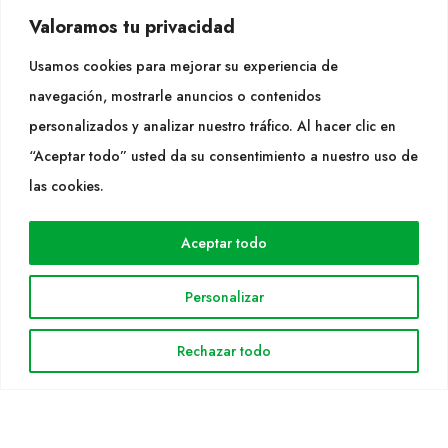
CONTACTO
Valoramos tu privacidad
Tel. +34 977053013
Usamos cookies para mejorar su experiencia de
info@cultidelta.com
navegación, mostrarle anuncios o contenidos
personalizados y analizar nuestro tráfico. Al hacer clic en
SÍGUENOS
“Aceptar todo” usted da su consentimiento a nuestro uso de
las cookies.
WEB
Aceptar todo
Cultidelta
Áreas de trabajo
Personalizar
Especies
Rechazar todo
Solicitud Catálogo
Noticias
INFORMACIÓN LEGAL