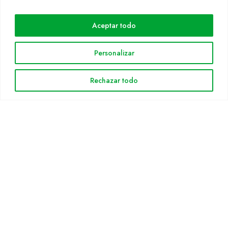
Cultidelta
Aceptar todo
Áreas de trabajo
Especies
Personalizar
Solicitud Catálogo
Noticias
Rechazar todo
INFORMACIÓN LEGAL
Aviso legal
Política de privacidad
Política de cookies
Mapa web