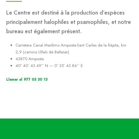
Le Centre est destiné à la production d’espèces
principalement halophiles et psamophiles, et notre
bureau est également présent.
Carretera Canal Marítimo Amposta-Sant Carles de la Ràpita, km
2,9 (camino Ullals de Baltasar)
43870 Amposta
40º 40’ 43.49’’ N — 0º 35’ 43.86’’ E
Llamar al 977 05 30 13