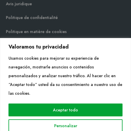
Avis juridique
Politique de confidentialité
Politique en matière de cookies
Plan du site
Valoramos tu privacidad
Usamos cookies para mejorar su experiencia de
navegación, mostrarle anuncios o contenidos
personalizados y analizar nuestro tráfico. Al hacer clic en
“Aceptar todo” usted da su consentimiento a nuestro uso de
Cultidelta S.L. © 2023 Todos los derechos reservados. |
las cookies.
Diseño Web: Hitech Informática
Aceptar todo
Personalizar