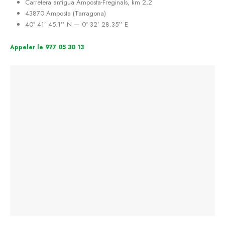
Carretera antigua Amposta-Freginals, km 2,2
43870 Amposta (Tarragona)
40º 41’ 45.1’’ N — 0º 32’ 28.35’’ E
Appeler le 977 05 30 13