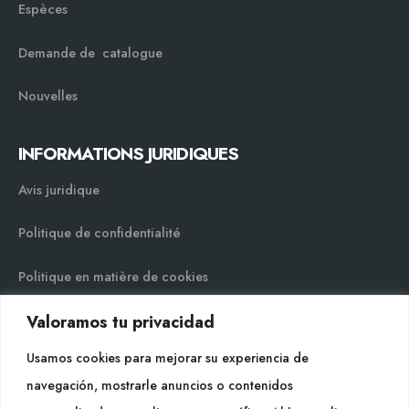
Espèces
Demande de catalogue
Nouvelles
INFORMATIONS JURIDIQUES
Avis juridique
Politique de confidentialité
Politique en matière de cookies
Valoramos tu privacidad
Plan du site
Usamos cookies para mejorar su experiencia de
navegación, mostrarle anuncios o contenidos