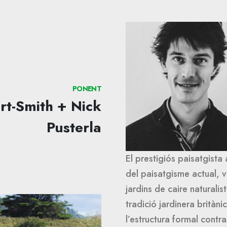
PONENT
rt-Smith + Nick
Pusterla
El prestigiós paisatgist
del paisatgisme actual, v
jardins de caire naturali
tradició jardinera britàni
l’estructura formal contr