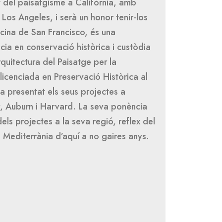
t del paisatgisme a Califòrnia, amb
 Los Angeles, i serà un honor tenir-los
ficina de San Francisco, és una
ia en conservació històrica i custòdia
rquitectura del Paisatge per la
llicenciada en Preservació Històrica al
a presentat els seus projectes a
y, Auburn i Harvard. La seva ponència
els projectes a la seva regió, reflex del
 Mediterrània d’aquí a no gaires anys.