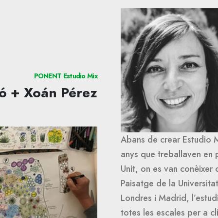
PONENT Estudio Mix
ló + Xoán Pérez
Abans de crear Estudio M
anys que treballaven en 
Unit, on es van conèixer 
Paisatge de la Universit
Londres i Madrid, l’estu
totes les escales per a cl