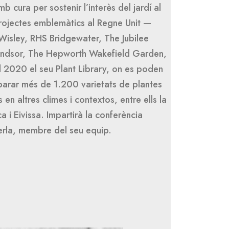
b cura per sostenir l’interès del jardí al
projectes emblemàtics al Regne Unit —
isley, RHS Bridgewater, The Jubilee
indsor, The Hepworth Wakefield Garden,
l 2020 el seu Plant Library, on es poden
parar més de 1.200 varietats de plantes
en altres climes i contextos, entre ells la
a i Eivissa. Impartirà la conferència
erla, membre del seu equip.