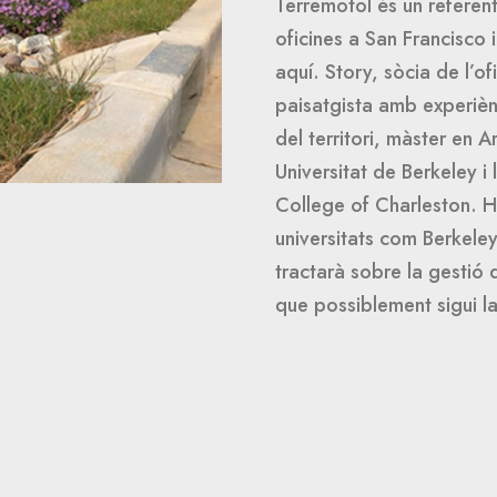
Terremotol és un referen
oficines a San Francisco i
aquí. Story, sòcia de l’o
paisatgista amb experiènc
del territori, màster en A
Universitat de Berkeley i 
College of Charleston. H
universitats com Berkele
tractarà sobre la gestió d
que possiblement sigui la