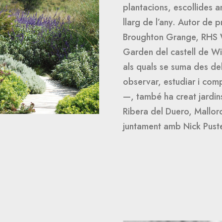
plantacions, escollides am
llarg de l’any. Autor de 
Broughton Grange, RHS W
Garden del castell de W
als quals se suma des de
observar, estudiar i com
—, també ha creat jardins 
Ribera del Duero, Mallorc
juntament amb Nick Pust