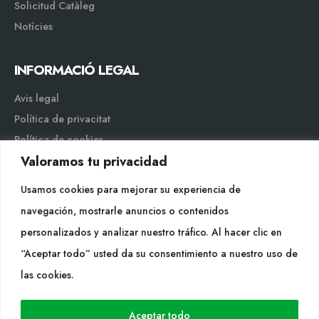
Solicitud Catàleg
Notícies
INFORMACIÓ LEGAL
Avis legal
Política de privacitat
Política de cookies
Valoramos tu privacidad
Mapa web
Usamos cookies para mejorar su experiencia de
navegación, mostrarle anuncios o contenidos
personalizados y analizar nuestro tráfico. Al hacer clic en
“Aceptar todo” usted da su consentimiento a nuestro uso de
Cultidelta S.L. © 2023 Tots els drets reservats. | Disseny Web:
las cookies.
Hitech Informática
Aceptar todo