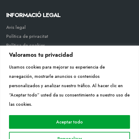
INFORMACIÓ LEGAL
Avis legal
Política de privacitat
Política de cookies
Valoramos tu privacidad
Mapa web
Usamos cookies para mejorar su experiencia de
navegación, mostrarle anuncios o contenidos
personalizados y analizar nuestro tráfico. Al hacer clic en
“Aceptar todo” usted da su consentimiento a nuestro uso de
Cultidelta S.L. © 2023 Tots els drets reservats. | Disseny Web:
las cookies.
Hitech Informática
Aceptar todo
Personalizar